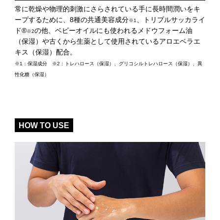
常に乾燥や物理的刺激にさらされている手に長時間潤いをキ
ープするために、8種の共通美容成分
、トリプルサッカライ
※1
ド®
の他、ベビーオイルにも使われるメドウフォーム油
※2
（保湿）や古くから生薬として使用されているアロエベラエ
キス（保湿）配合。
※1：保湿成分 ※2：トレハロース（保湿）、グリコシルトレハロース（保湿）、異
性化糖（保湿）
HOW TO USE