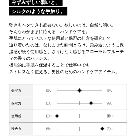
みずみずしい潤いと、
シルクのような手触り。
乾きもベタつきも必要ない。欲しいのは、自然な潤い。
そんなわがままに応える、ハンドケアを。
手肌にとってベストな使用感と保湿の仕方を研究して
辿り着いたのは、なじませた瞬間とろけ、染み込むように保
湿感が続く使用感と、さりげなく感じるフローラルフルーテ
ィの香りのバランス。
機能的に手肌を保湿することで仕事中でも
ストレスなく使える、男性のためのハンドケアアイテム。
1
2
3
4
5
保湿力
低い
高い
1
2
3
4
5
保水力
低い
高い
1
2
3
4
5
使用感
軽い
重い
1
2
3
4
5
浸透力
低い
高い