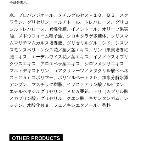
全成分表示
水、プロパンジオール、メチルグルセス－１０、ＢＧ、スク
ワラン、グリセリン、マルチトール、トレハロース、グリコ
シルトレハロース、異性化糖、イノシトール、オリーブ果実
油、メドウフォーム種子油、シロキクラゲ多糖体、クリスマ
ムマリチマムカルス培養液、グリセリルグルコシド、シスツ
スモンスペリエンシス花／葉／茎エキス、リンゴ果実培養細
胞エキス、エーデルワイス花／葉エキス、イノノツスオブリ
クウスエキス、アロエベラ葉エキス、シロツメクサエキス、
マルトデキストリン、（アクリレーツ／メタクリル酸ベヘネ
ス－２５）コポリマー、ポリソルベート２０、加水分解水添
デンプン、マスチック樹脂、イソステアリン酸ソルビタン、
エチルヘキシルグリセリン、ＰＣＡ亜鉛、トリ（カプリル酸
／カプリン酸）グリセリル、クエン酸、キサンタンガム、レ
シチン、水酸化Ｎａ、フェノキシエタノール、香料
OTHER PRODUCTS