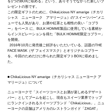
を1つのBOXに収める」という、ありそうでなかった新しいプ
レゼントの形です。
この限定ギフトのために、ChikaLicious NY amarige（チカリ
シャス ニューヨーク アマリージュ）の“スイーツバー”メニ
ューでも人気があり、お酒や紅茶とも相性の良い「コブラ
ー」をベース に、BULK HOMME製品に使用している素材か
らインスピレーションを得た「BULK HOMME限定コブラー」
を開発。
2016年10月に発売後ご好評をいただいている、話題のTHE
FACE MASK（ザ フェイスマスク）とオリジナルコブラー
を、今回のためだけに作られた限定ギフトBOXに収めまし
た。
■ ChikaLicious NY amarige（チカリシャス ニューヨーク ア
マリージュ）について
ニューヨークで「スイーツコースとお酒が楽しめるデザート
バー」としてブームを起こし、現在もスイーツ業界でトップ
にランクインされるスイーツブランド「ChikaLicious」。ニュ
ーヨークの店舗はアメリカのレストランガイド「ZAGAT」