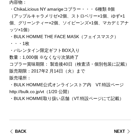
内容物：
・ChikaLicious NY amarigeコブラー・・・ 6種類 8個
（アップルキャラメリゼ×2個、ストロベリー×1個、ゆず×1
個、グリーンティー×2個、ソイビーンズ×1個、マカデミアナ
ッツ×1個）
・BULK HOMME THE FACE MASK（フェイスマスク）
・・・1枚
・バレンタイン限定ギフトBOX入り
数量：1,000個 ※なくなり次第終了
コブラー賞味期限： 製造後40日（検査済・個別包装に記載）
販売期限：2017年2 月14日（火）まで
販売場所：
・BULK HOMME公式オンラインストア内 VT.特設ページ
http://bulk.co.jp/vt（1/20 公開）
・BULK HOMME取り扱い店舗（VT.特設ページにて記載）
BACK
NEXT