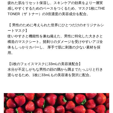
疲れた肌をリセット保湿し、スキンケアの効果をより一層実
感しやすくするためのベースをつくるため、マスク1枚にTHE
TONER（ザ トナー）の3倍濃度の美容成分を配合。
【 男性のために考えられた世界にひとつだけのオリジナルシ
ートマスク】
使いやすさと機能性を兼ね備えた、男性に特化した大きさと
構造のマスクシート。髭剃りのダメージを受けやすいアゴ全
体もしっかりカバーし、 厚手で肌に刺激の少ない素材を採
用。
【1枚のフェイスマスクに33mLの美容液配合】
水分が不足しがちな男性の顔の隅から隅までたっぷりと行き
渡らせるため、1枚に33mLもの美容液を贅沢に配合。