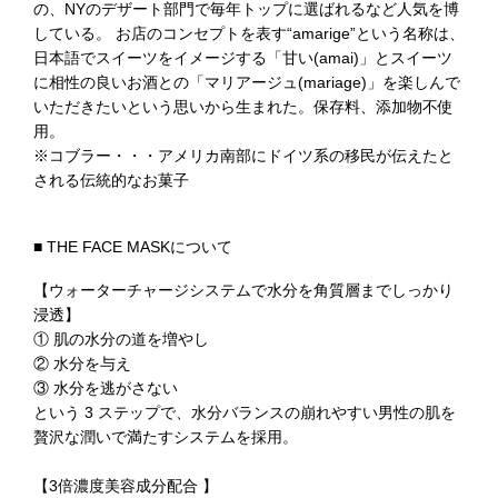
の、NYのデザート部門で毎年トップに選ばれるなど人気を博
している。 お店のコンセプトを表す“amarige”という名称は、
日本語でスイーツをイメージする「甘い(amai)」とスイーツ
に相性の良いお酒との「マリアージュ(mariage)」を楽しんで
いただきたいという思いから生まれた。保存料、添加物不使
用。
※コブラー・・・アメリカ南部にドイツ系の移民が伝えたと
される伝統的なお菓子
■ THE FACE MASKについて
【ウォーターチャージシステムで水分を角質層までしっかり
浸透】
① 肌の水分の道を増やし
② 水分を与え
③ 水分を逃がさない
という 3 ステップで、水分バランスの崩れやすい男性の肌を
贅沢な潤いで満たすシステムを採用。
【3倍濃度美容成分配合 】