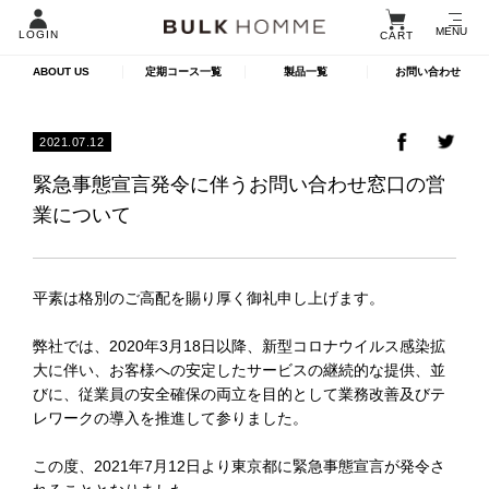
MENU
LOGIN
CART
ABOUT US
定期コース一覧
製品一覧
お問い合わせ
2021.07.12
緊急事態宣言発令に伴うお問い合わせ窓口の営
業について
平素は格別のご高配を賜り厚く御礼申し上げます。
弊社では、2020年3月18日以降、新型コロナウイルス感染拡
大に伴い、お客様への安定したサービスの継続的な提供、並
びに、従業員の安全確保の両立を目的として業務改善及びテ
レワークの導入を推進して参りました。
この度、2021年7月12日より東京都に緊急事態宣言が発令さ