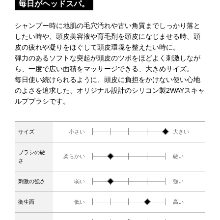
毎日がヘッドスパ。
シャンプー時に地肌の毛穴汚れや古い角質までしっかり落と
したい時や、頭皮美容液や育毛剤を頭皮になじませる時、頭
皮の疲れや凝りをほぐして頭皮環境を整えたい時に。
弾力のあるソフトな突起が頭皮のツボをほどよく刺激しなが
ら、一度で広い面積をマッサージできる、大きめサイズ。
毎日使い続けられるように、頭皮に負担をかけない使い心地
のよさを追求した、オリジナル設計のシリコン製2WAYスキャ
ルプブラシです。
1
2
3
4
5
サイズ
小さい
大きい
ブラシの硬
1
2
3
4
5
柔らかい
硬い
さ
1
2
3
4
5
刺激の強さ
弱い
強い
1
2
3
4
5
衛生面
低い
高い