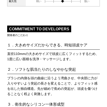
1
2
3
4
5
耐久性
弱い
強い
COMMITMENT TO DEVELOPERS
開発者のこだわり
１．大きめサイズだからできる、時短頭皮ケア
直径110mmの大きめサイズで頭皮に広くフィットするため、
1度に広い面積を洗浄・マッサージします。
２．ソフトな肌当たりのしなやかな突起
ブラシの内側を頭の曲線に沿うよう湾曲させ、中央部に力が
入りやすいよう突起の長さを変えることで、よりフィット感
を出した独自構造。先が細めで長めの突起が、頭皮を傷つけ
ることなく程よく刺激します。
３．衛生的なシリコン一体形成型