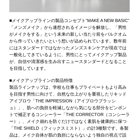
■メイクアップラインの製品コンセプト“MAKE A NEW BASIC”
「メンズメイク」から連想されるイメージを解放し、「男性
がメイクをする」という未来の新しい当たり前をバルクオム
から作っていきたいという想いが込められています。数年前
にはスタンダードではなかったメンズスキンケアが現在では
一般化してきているように、男性にとってメイクアップ製品
が、自信や清潔感を生み出すニュースタンダードとなること
を目指しています。
■メイクアップラインの製品特徴
製品ラインナップは、学校も仕事もプライベートもより高み
を目指す男性に向けて、自然な仕上がりを重視したリキッド
アイブロウ「THE IMPRESSION（アイブロウブラッシ
ュ）」、肌への負担を軽減しながら気になる部分をピンポン
トで補正するコンシーラー「THE CORRECTOR（コンシーラ
ー）」、メイク崩れを防ぐだけではなく素肌を健康的に保つ
「THE SHIELD（フィックスミスト）」の計3種類です。各製
品は、メイク自体が肌の負担にならないよう独自の視点で設