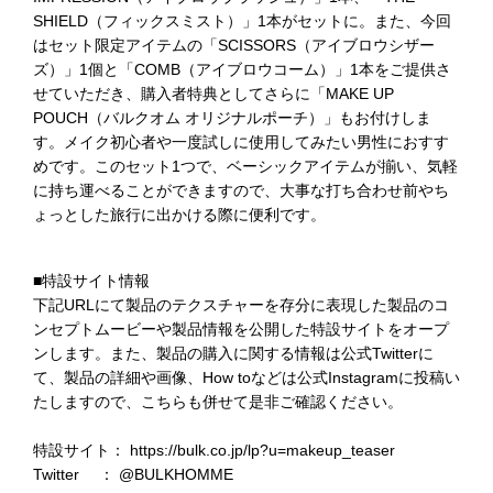
SHIELD（フィックスミスト）」1本がセットに。また、今回
はセット限定アイテムの「SCISSORS（アイブロウシザー
ズ）」1個と「COMB（アイブロウコーム）」1本をご提供さ
せていただき、購入者特典としてさらに「MAKE UP
POUCH（バルクオム オリジナルポーチ）」もお付けしま
す。メイク初心者や一度試しに使用してみたい男性におすす
めです。このセット1つで、ベーシックアイテムが揃い、気軽
に持ち運べることができますので、大事な打ち合わせ前やち
ょっとした旅行に出かける際に便利です。
■特設サイト情報
下記URLにて製品のテクスチャーを存分に表現した製品のコ
ンセプトムービーや製品情報を公開した特設サイトをオープ
ンします。また、製品の購入に関する情報は公式Twitterに
て、製品の詳細や画像、How toなどは公式Instagramに投稿い
たしますので、こちらも併せて是非ご確認ください。
特設サイト：
https://bulk.co.jp/lp?u=makeup_teaser
Twitter ：
@BULKHOMME