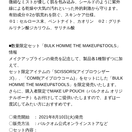
微細なミストが優しく肌を包み込み、シールドのように紫外
線による乾燥や大気の汚れといった外的刺激から守ります。
有効成分※2が肌荒れを防ぐ、スキンケア仕様。
※1：セルロース末、ベントナイト、カオリン ※2：グリチ
ルリチン酸ジカリウム、サリチル酸
■数量限定セット「BULK HOMME THE MAKEUP&TOOLS」
情報
メイクアップラインの発売を記念して、製品各1種類ずつに加
えて、
セット限定アイテムの「SCISSORS(アイブロウシザー
ズ)」、「COMB(アイブロウコーム)」をセットにした「BULK
HOMME THE MAKEUP&TOOLS」を限定発売いたします。
さらに、購入者限定でMAKE UP POUCH（バルクオム オリジ
ナルポーチ）もお付けしてご提供いたしますので、まずは一
度試してみたい方におすすめです。
〇発売開始 ： 2021年8月10日(火)発売
〇販売方法 ：バルクオム公式オンラインストアなど
〇セット内容：