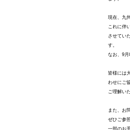
現在、九
これに伴い
させてい
す。
なお、9月
皆様には
わせにご
ご理解い
また、お
ぜひご参
一部のお手