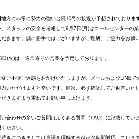
お問い合わせ
州地方に非常に勢力の強い台風10号の接近が予想されておりま
取り扱い店舗について
、スタッフの安全を考慮して9月7日(月)はコールセンターの
バルクオムについて
ただきます。誠に勝手ではございますがご理解、ご協力をお願
会社概要
8日(火)は、通常通りの営業を予定しております。
求人情報
大変ご不便ご迷惑をおかけいたしますが、メールおよびLINEで
協力いただけますと幸いです。順次、必ず確認してご返答いた
ただきますよう重ねてお願い申し上げます。
問い合わせの多いご質問はよくある質問（FAQ）に記載してい
照ください。
続きにつきましては言語を理解するAIが24時間対応していま