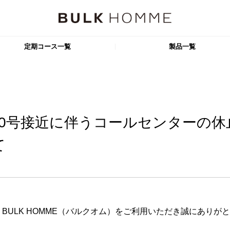
定期コース一覧
製品一覧
TRIAL SET
【まずはこのセットから1ヶ月間お試し】
【特別価格】
フェイス＋ヘアケア定期コース
10号接近に伴うコールセンターの休
【特別価格】
フェイス＋ヘア＋ボディケア定期コース
て
製品一覧
定期コース一覧
BULK HOMME（バルクオム）をご利用いただき誠にありが
よくある質問