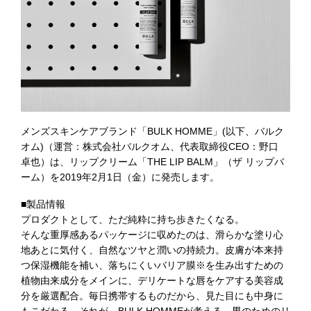
メンズスキンケアブランド「BULK HOMME」(以下、バルク
オム)（運営：株式会社バルクオム、代表取締役CEO：野口
卓也）は、リップクリーム「THE LIP BALM」（ザ リップバ
ーム）を2019年2月1日（金）に発売します。
■製品情報
プロダクトとして、ただ純粋に持ち歩きたくなる。
そんな重厚感あるパッケージに収めたのは、滑らかな塗り心
地あとに気付く、自然なツヤと潤いの持続力。皮膚が本来持
つ保湿機能を補い、落ちにくいバリア膜※を生み出すための
植物由来成分をメインに、デリケートな唇をケアする美容成
分を厳選配合。毎日携帯するものだから、見た目にも中身に