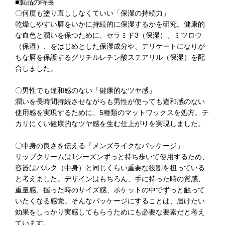
■製品の特長
〇何度も塗り直ししなくていい「保湿の持続力」
乾燥しやすい唇をいかに持続的に保湿するかを研究。健康的
な血色と潤いを保つために、セラミド3（保湿）、ミツロウ
（保湿）、をはじめとした保湿成分や、デリケートになりが
ちな唇を保護するグリチルレチン酸ステアリル（保湿）を配
合しました。
〇男性でも違和感のない「健康的なツヤ感」
潤いを長時間持続させながらも男性が使っても違和感のない
使用感を実現するために、5種類のマットワックスを処方。テ
カリにくい健康的なツヤ感を生む仕上がりを実現しました。
〇中身の良さを伝える「メンズライクなパッケージ」
リップクリームは1シーズンずっと持ち歩いて使用するため、
容器はバルク（中身）と同じくらい重要な役割を担っている
と考えました。デザインはもちろん、手に持った時の質感、
重量感、握った時のサイズ感、ポケットの中でずっと触って
いたくなる感覚。そんなパッケージにすることは、届けたい
効果をしっかり実感してもらうためにも必要な要素だと考え
ています。