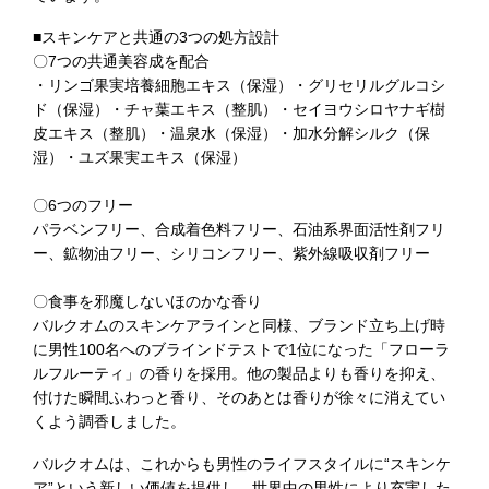
■スキンケアと共通の3つの処方設計
〇7つの共通美容成を配合
・リンゴ果実培養細胞エキス（保湿）・グリセリルグルコシ
ド（保湿）・チャ葉エキス（整肌）・セイヨウシロヤナギ樹
皮エキス（整肌）・温泉水（保湿）・加水分解シルク（保
湿）・ユズ果実エキス（保湿）
〇6つのフリー
パラベンフリー、合成着色料フリー、石油系界面活性剤フリ
ー、鉱物油フリー、シリコンフリー、紫外線吸収剤フリー
〇食事を邪魔しないほのかな香り
バルクオムのスキンケアラインと同様、ブランド立ち上げ時
に男性100名へのブラインドテストで1位になった「フローラ
ルフルーティ」の香りを採用。他の製品よりも香りを抑え、
付けた瞬間ふわっと香り、そのあとは香りが徐々に消えてい
くよう調香しました。
バルクオムは、これからも男性のライフスタイルに“スキンケ
ア”という新しい価値を提供し、世界中の男性により充実した