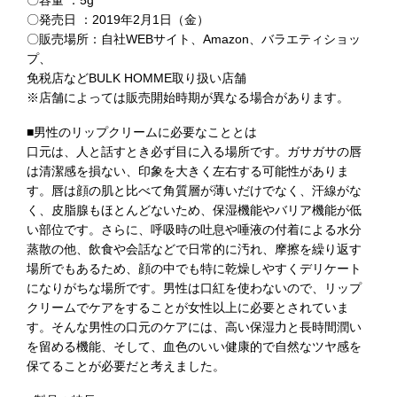
〇容量 ：5g
〇発売日 ：2019年2月1日（金）
〇販売場所：自社WEBサイト、Amazon、バラエティショッ
プ、
免税店などBULK HOMME取り扱い店舗
※店舗によっては販売開始時期が異なる場合があります。
■男性のリップクリームに必要なこととは
口元は、人と話すとき必ず目に入る場所です。ガサガサの唇
は清潔感を損ない、印象を大きく左右する可能性がありま
す。唇は顔の肌と比べて角質層が薄いだけでなく、汗線がな
く、皮脂腺もほとんどないため、保湿機能やバリア機能が低
い部位です。さらに、呼吸時の吐息や唾液の付着による水分
蒸散の他、飲食や会話などで日常的に汚れ、摩擦を繰り返す
場所でもあるため、顔の中でも特に乾燥しやすくデリケート
になりがちな場所です。男性は口紅を使わないので、リップ
クリームでケアをすることが女性以上に必要とされていま
す。そんな男性の口元のケアには、高い保湿力と長時間潤い
を留める機能、そして、血色のいい健康的で自然なツヤ感を
保てることが必要だと考えました。