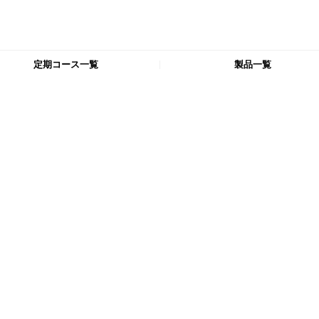
定期コース一覧
製品一覧
TRIAL SET
【まずはこのセットから1ヶ月間お試し】
【特別価格】
フェイス＋ヘアケア定期コース
【特別価格】
フェイス＋ヘア＋ボディケア定期コース
製品一覧
定期コース一覧
よくある質問