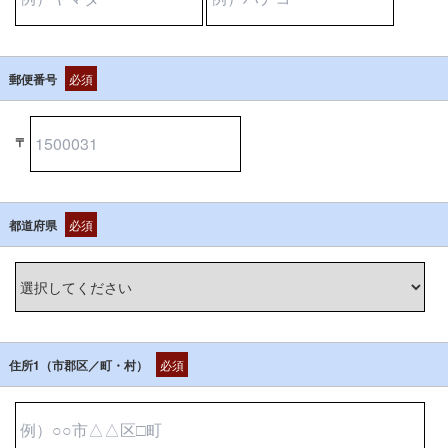
郵便番号
必須
〒
都道府県
必須
住所1（市郡区／町・村）
必須